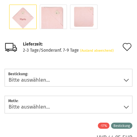
Lieferzeit:
A
2-3 Tage/Sonderanf. 7-9 Tage
(Ausland abweichend)
d
M
Bestickung:
Motiv:
-17%
Bestickung