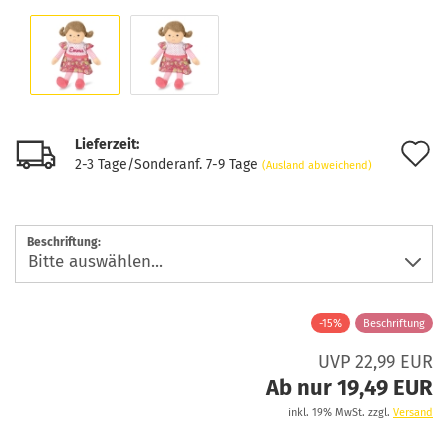
Lieferzeit:
A
2-3 Tage/Sonderanf. 7-9 Tage
(Ausland abweichend)
d
M
Beschriftung:
-15%
Beschriftung
UVP 22,99 EUR
Ab nur 19,49 EUR
inkl. 19% MwSt. zzgl.
Versand