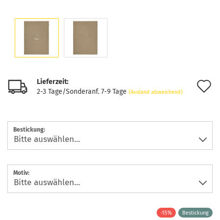
Lieferzeit:
A
2-3 Tage/Sonderanf. 7-9 Tage
(Ausland abweichend)
d
M
Bestickung:
Motiv:
-15%
Bestickung