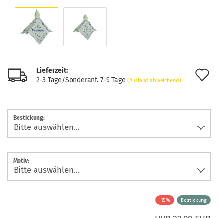
Lieferzeit:
A
2-3 Tage/Sonderanf. 7-9 Tage
(Ausland abweichend)
d
M
Bestickung:
Motiv:
-15%
Bestickung