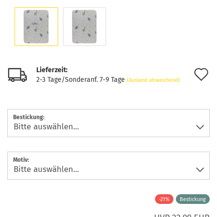
Lieferzeit:
A
2-3 Tage/Sonderanf. 7-9 Tage
(Ausland abweichend)
d
M
Bestickung:
Motiv:
-21%
Bestickung