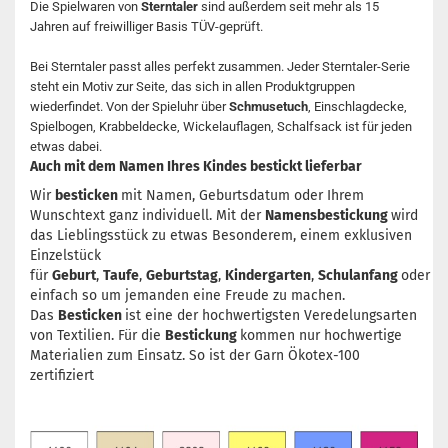
Die Spielwaren von
Sterntaler
sind außerdem seit mehr als 15
Jahren auf freiwilliger Basis TÜV-geprüft.
Bei Sterntaler passt alles perfekt zusammen. Jeder Sterntaler-Serie
steht ein Motiv zur Seite, das sich in allen Produktgruppen
wiederfindet. Von der Spieluhr über
Schmusetuch
, Einschlagdecke,
Spielbogen, Krabbeldecke, Wickelauflagen, Schalfsack ist für jeden
etwas dabei.
Auch mit dem Namen Ihres Kindes bestickt lieferbar
Wir
besticken
mit Namen, Geburtsdatum oder Ihrem
Wunschtext ganz individuell. Mit der
Namensbestickung
wird
das Lieblingsstück zu etwas Besonderem, einem exklusiven
Einzelstück
für
Geburt
,
Taufe
,
Geburtstag
,
Kindergarten
,
Schulanfang
oder
einfach so um jemanden eine Freude zu machen.
Das
Besticken
ist eine der hochwertigsten Veredelungsarten
von Textilien. Für die
Bestickung
kommen nur hochwertige
Materialien zum Einsatz. So ist der Garn Ökotex-100
zertifiziert