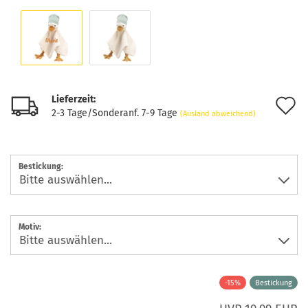
Lieferzeit:
A
2-3 Tage/Sonderanf. 7-9 Tage
(Ausland abweichend)
d
M
Bestickung:
Motiv:
-15%
Bestickung