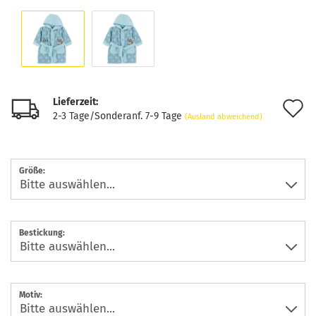
Lieferzeit:
A
2-3 Tage/Sonderanf. 7-9 Tage
(Ausland abweichend)
d
M
Größe:
Bestickung:
Motiv: