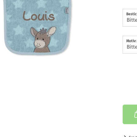
Besti
Motiv: