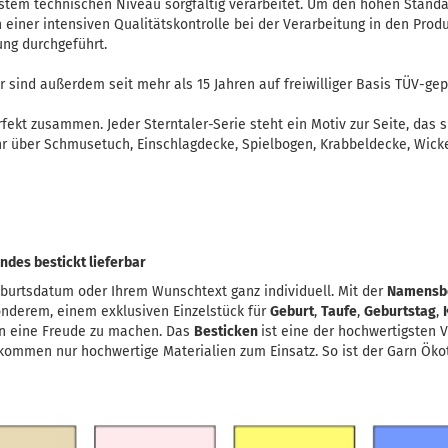
stem technischen Niveau sorgfältig verarbeitet. Um den hohen Standa
einer intensiven Qualitätskontrolle bei der Verarbeitung in den Produ
ung durchgeführt.
 sind außerdem seit mehr als 15 Jahren auf freiwilliger Basis TÜV-gep
rfekt zusammen. Jeder Sterntaler-Serie steht ein Motiv zur Seite, das 
hr über Schmusetuch, Einschlagdecke, Spielbogen, Krabbeldecke, Wickel
des bestickt lieferbar
burtsdatum oder Ihrem Wunschtext ganz individuell. Mit der
Namensb
onderem, einem exklusiven Einzelstück für
Geburt
,
Taufe
,
Geburtstag
,
n eine Freude zu machen. Das
Besticken
ist eine der hochwertigsten 
kommen nur hochwertige Materialien zum Einsatz. So ist der Garn Ökote