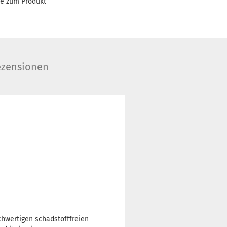
ge zum Produkt
zensionen
ochwertigen schadstofffreien