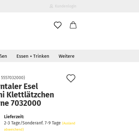
Kundenlogin
il
oßen
Essen + Trinken
Weitere
wort
e 7032000
Auf
:
5557032000
)
ntaler Esel
den
i Klettlätzchen
erstellen
Merkzettel
rne 7032000
ort vergessen?
Lieferzeit:
2-3 Tage/Sonderanf. 7-9 Tage
(Ausland
abweichend)