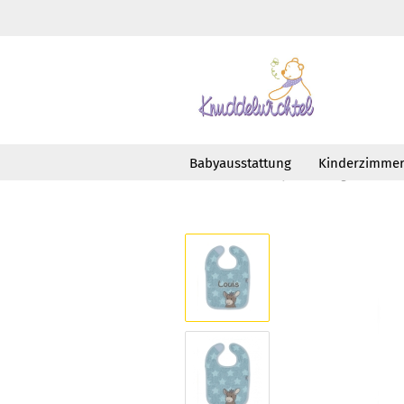
Babyausstattung
Kinderzimme
»
»
Startseite
Babyausstattung
Esse