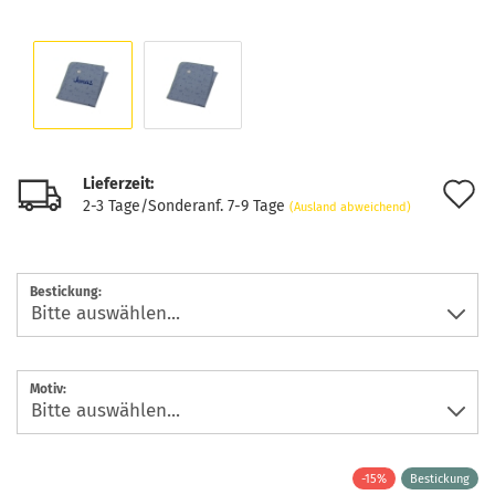
Lieferzeit:
A
2-3 Tage/Sonderanf. 7-9 Tage
(Ausland abweichend)
d
M
Bestickung:
Motiv:
-15%
Bestickung