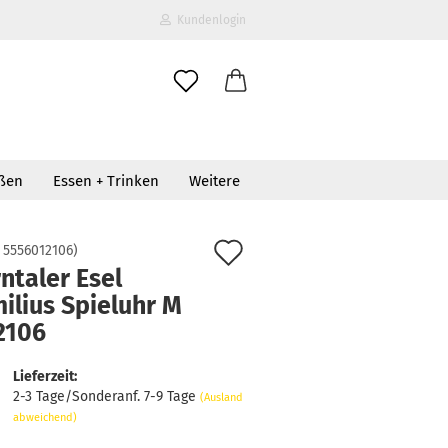
Kundenlogin
il
oßen
Essen + Trinken
Weitere
wort
Auf
:
5556012106
)
ntaler Esel
den
ilius Spieluhr M
erstellen
Merkzettel
2106
ort vergessen?
Lieferzeit:
2-3 Tage/Sonderanf. 7-9 Tage
(Ausland
abweichend)