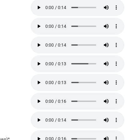
ven)*