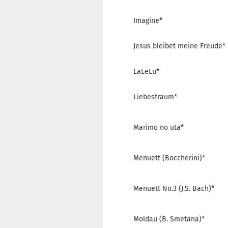
Imagine*
Jesus bleibet meine Freude*
LaLeLu*
Liebestraum*
Marimo no uta*
Menuett (Boccherini)*
Menuett No.3 (J.S. Bach)*
Moldau (B. Smetana)*