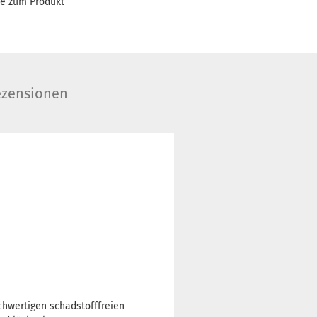
ge zum Produkt
zensionen
ochwertigen schadstofffreien