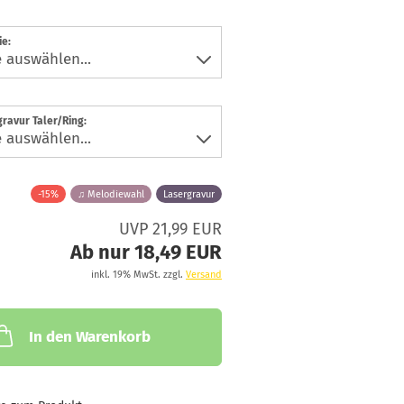
e:
ravur Taler/Ring:
-15%
♫ Melodiewahl
Lasergravur
UVP 21,99 EUR
Ab nur 18,49 EUR
inkl. 19% MwSt. zzgl.
Versand
In den Warenkorb