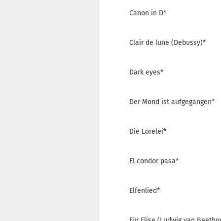
Canon in D*
Clair de lune (Debussy)*
Dark eyes*
Der Mond ist aufgegangen*
Die Lorelei*
El condor pasa*
Elfenlied*
Für Elise (Ludwig van Beetho