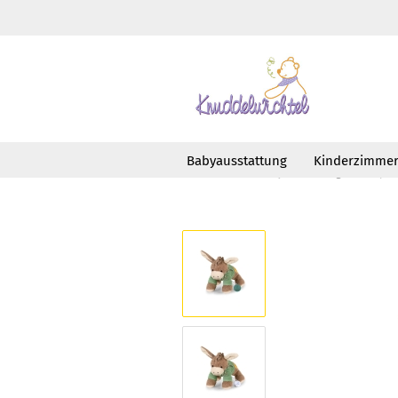
Babyausstattung
Kinderzimme
»
»
Startseite
Babyausstattung
Spie