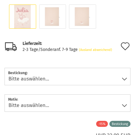
Lieferzeit:
A
2-3 Tage/Sonderanf. 7-9 Tage
(Ausland abweichend)
d
M
Bestickung:
Motiv:
-15%
Bestickung