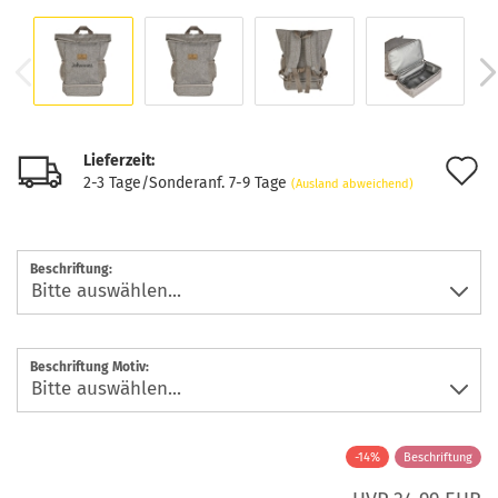
Lieferzeit:
A
2-3 Tage/Sonderanf. 7-9 Tage
(Ausland abweichend)
d
M
Beschriftung:
Beschriftung Motiv:
-14%
Beschriftung