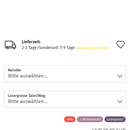
Lieferzeit:
A
2-3 Tage/Sonderanf. 7-9 Tage
(Ausland abweichend)
d
M
Melodie:
Lasergravur Taler/Ring:
-20%
♫ Melodiewahl
Lasergravur