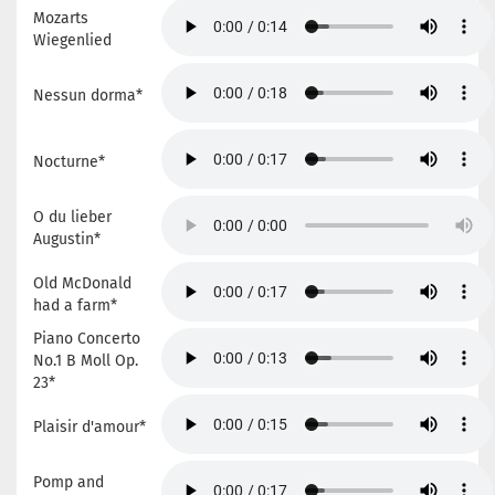
Mozarts
Wiegenlied
Nessun dorma*
Nocturne*
O du lieber
Augustin*
Old McDonald
had a farm*
Piano Concerto
No.1 B Moll Op.
23*
Plaisir d'amour*
Pomp and