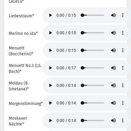
LaLeLu*
Liebestraum*
Marimo no uta*
Menuett
(Boccherini)*
Menuett No.3 (J.S.
Bach)*
Moldau (B.
Smetana)*
Morgenstimmung*
Moskauer
Nächte*