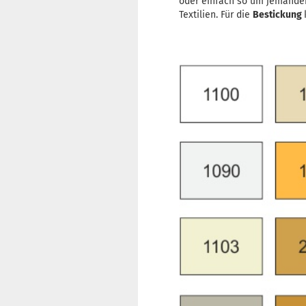
oder einfach so um jemande
Textilien. Für die
Bestickung