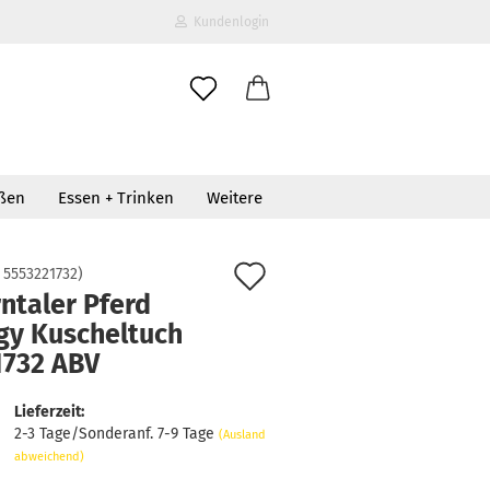
Kundenlogin
il
oßen
Essen + Trinken
Weitere
wort
Auf
:
5553221732
)
ntaler Pferd
den
gy Kuscheltuch
erstellen
Merkzettel
1732 ABV
ort vergessen?
Lieferzeit:
2-3 Tage/Sonderanf. 7-9 Tage
(Ausland
abweichend)