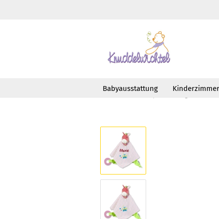
Babyausstattung
Kinderzimme
»
»
Startseite
Babyausstattung
Schm