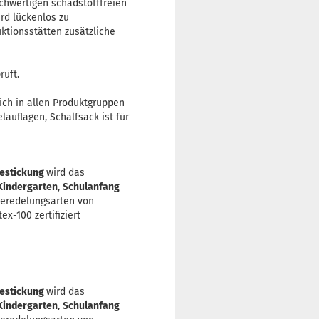
ochwertigen schadstofffreien
rd lückenlos zu
ktionsstätten zusätzliche
rüft.
sich in allen Produktgruppen
lauflagen, Schalfsack ist für
estickung
wird das
Kindergarten
,
Schulanfang
Veredelungsarten von
x-100 zertifiziert
estickung
wird das
Kindergarten
,
Schulanfang