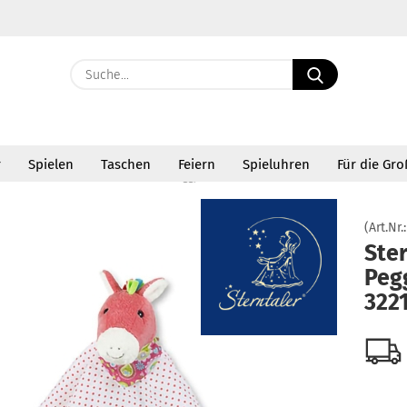
Suche...
E-Ma
r
Spielen
Taschen
Feiern
Spieluhren
Für die Gr
Pass
»
usetücher
Sterntaler Pferd Peggy Kuscheltuch 3221732 ABV
(Art.Nr.
Ster
Peg
Konto 
322
Passw