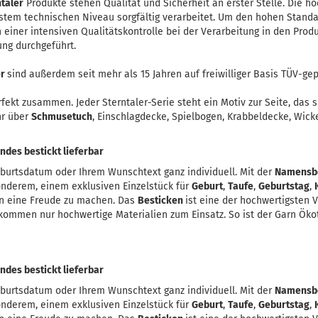
taler
Produkte stehen Qualität und Sicherheit an erster Stelle. Die h
stem technischen Niveau sorgfältig verarbeitet. Um den hohen Standa
einer intensiven Qualitätskontrolle bei der Verarbeitung in den Produ
ung durchgeführt.
er
sind außerdem seit mehr als 15 Jahren auf freiwilliger Basis TÜV-gep
rfekt zusammen. Jeder Sterntaler-Serie steht ein Motiv zur Seite, das 
hr über
Schmusetuch
, Einschlagdecke, Spielbogen, Krabbeldecke, Wicke
des bestickt lieferbar
burtsdatum oder Ihrem Wunschtext ganz individuell. Mit der
Namensb
onderem, einem exklusiven Einzelstück für
Geburt
,
Taufe
,
Geburtstag
,
n eine Freude zu machen. Das
Besticken
ist eine der hochwertigsten 
kommen nur hochwertige Materialien zum Einsatz. So ist der Garn Ökote
des bestickt lieferbar
burtsdatum oder Ihrem Wunschtext ganz individuell. Mit der
Namensb
onderem, einem exklusiven Einzelstück für
Geburt
,
Taufe
,
Geburtstag
,