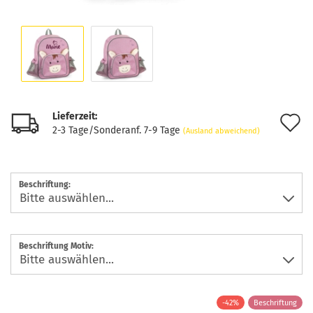
Lieferzeit:
A
2-3 Tage/Sonderanf. 7-9 Tage
(Ausland abweichend)
d
M
Beschriftung:
Beschriftung Motiv:
-42%
Beschriftung