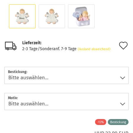
Lieferzeit:
A
2-3 Tage/Sonderanf. 7-9 Tage
(Ausland abweichend)
d
M
Bestickung:
Motiv:
-13%
Bestickung