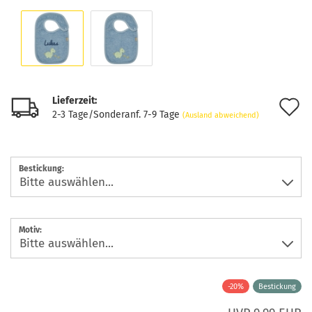
Lieferzeit:
A
2-3 Tage/Sonderanf. 7-9 Tage
(Ausland abweichend)
d
M
Bestickung:
Motiv:
-20%
Bestickung