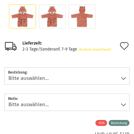
Lieferzeit:
A
2-3 Tage/Sonderanf. 7-9 Tage
(Ausland abweichend)
d
M
Bestickung:
Motiv:
-16%
Bestickung