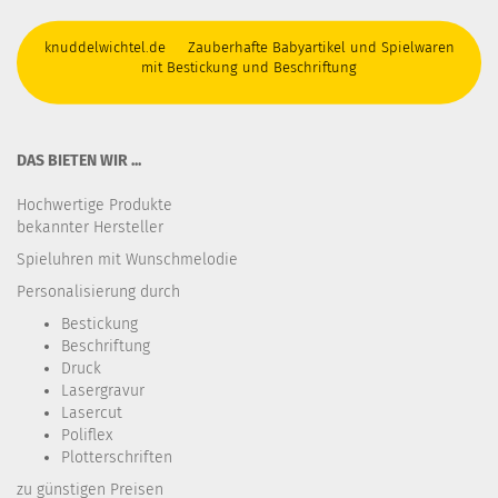
knuddelwichtel.de Zauberhafte Babyartikel und Spielwaren
mit Bestickung und Beschriftung
DAS BIETEN WIR ...
Hochwertige Produkte
bekannter Hersteller
Spieluhren mit Wunschmelodie
Personalisierung durch
Bestickung​
Beschriftung
Druck
Lasergravur
Lasercut
Poliflex
Plotterschriften
zu günstigen Preisen