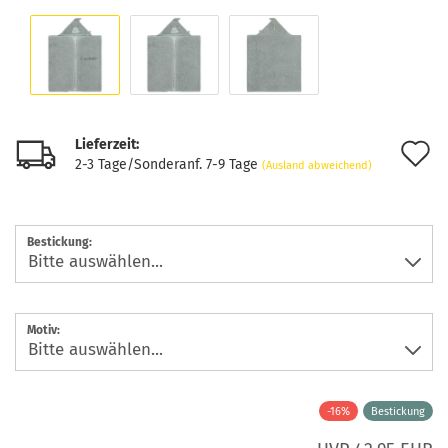
Lieferzeit:
A
2-3 Tage/Sonderanf. 7-9 Tage
(Ausland abweichend)
d
M
Bestickung:
Motiv:
-16%
Bestickung