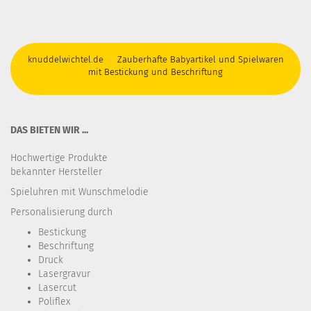
knuddelwichtel.de Zauberhafte Babyartikel und Spielwaren
mit Bestickung und Beschriftung
DAS BIETEN WIR ...
Hochwertige Produkte
bekannter Hersteller
Spieluhren mit Wunschmelodie
Personalisierung durch
Bestickung​
Beschriftung
Druck
Lasergravur
Lasercut
Poliflex