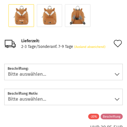
Lieferzeit:
A
2-3 Tage/Sonderanf. 7-9 Tage
(Ausland abweichend)
d
M
Beschriftung:
Beschriftung Motiv:
-20%
Beschriftung