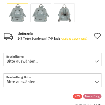
Lieferzeit:
A
2-3 Tage/Sonderanf. 7-9 Tage
(Ausland abweichend)
d
M
Beschriftung:
Beschriftung Motiv:
-20%
Beschriftung