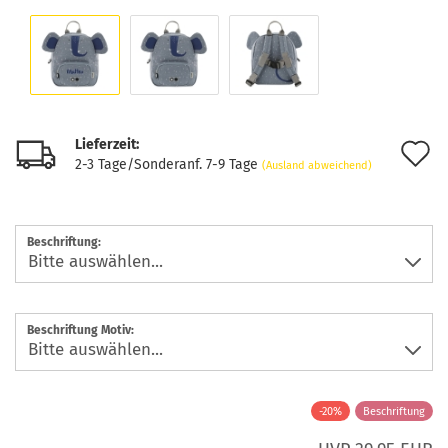
Lieferzeit:
A
2-3 Tage/Sonderanf. 7-9 Tage
(Ausland abweichend)
d
M
Beschriftung:
Beschriftung Motiv:
-20%
Beschriftung