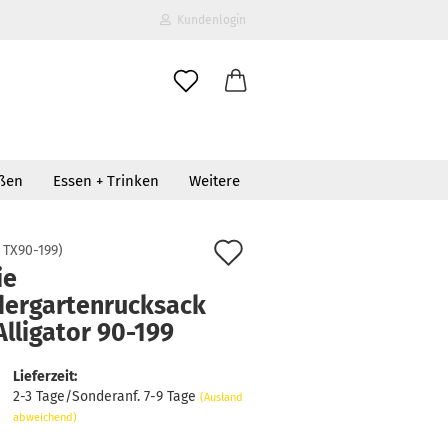
Kundenlogin
il
oßen
Essen + Trinken
Weitere
wort
Auf
:
TX90-199
)
ie
den
dergartenrucksack
erstellen
Merkzettel
Alligator 90-199
ort vergessen?
Lieferzeit:
2-3 Tage/Sonderanf. 7-9 Tage
(Ausland
abweichend)