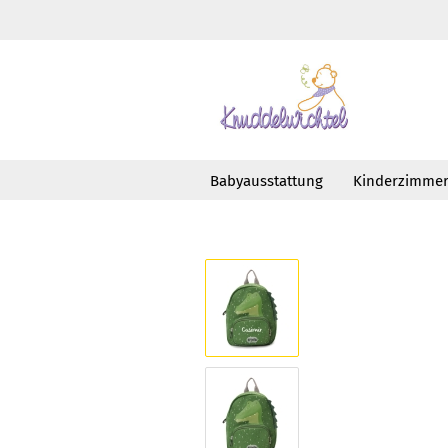
Babyausstattung
Kinderzimme
»
»
Startseite
Taschen
Rucksäcke