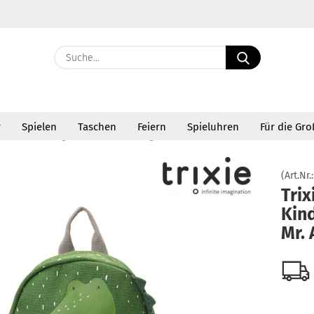
Suche...
E-Ma
r
Spielen
Taschen
Feiern
Spieluhren
Für die Gr
Pass
»
Trixie Kindergartenrucksack Mr. Alligator 90-199
(Art.Nr.
Trix
Kin
Konto 
Mr. 
Passw