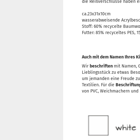
die Reißverschlüsse haben ei
ca.23x31x10cm
wasserabweisende Acrylbesc
Stoff: 60% recycelte Baumwo
Futter: 85% recyceltes PES,
Auch mit dem Namen Ihres Ki
Wir
beschriften
mit Namen, G
Lieblingsstück zu etwas Bes
um jemanden eine Freude z
Textilien. Für die
Beschriftu
von PVC, Weichmachern und S