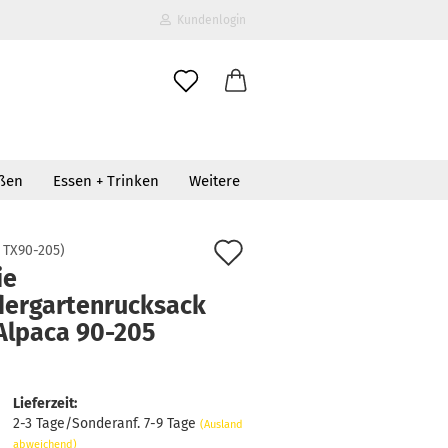
Kundenlogin
il
oßen
Essen + Trinken
Weitere
wort
Auf
:
TX90-205
)
ie
den
dergartenrucksack
erstellen
Merkzettel
 Alpaca 90-205
ort vergessen?
Lieferzeit:
2-3 Tage/Sonderanf. 7-9 Tage
(Ausland
abweichend)