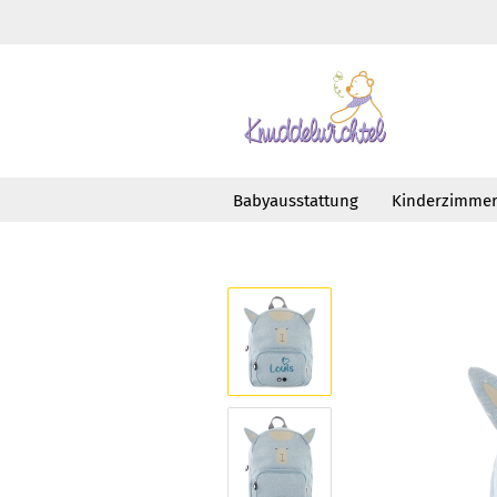
Babyausstattung
Kinderzimme
»
»
Startseite
Taschen
Rucksäcke