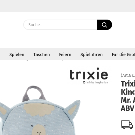
Suche...
E-Ma
r
Spielen
Taschen
Feiern
Spieluhren
Für die Gr
Pass
»
Trixie Kindergartenrucksack Mr. Alpaca 90-205 ABV
(Art.Nr.
Trix
Kin
Konto 
Mr.
Passw
ABV