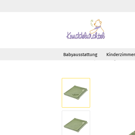
Babyausstattung
Kinderzimme
»
»
Startseite
Babyausstattung
Deck