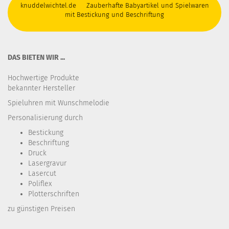
knuddelwichtel.de Zauberhafte Babyartikel und Spielwaren
mit Bestickung und Beschriftung
DAS BIETEN WIR ...
Hochwertige Produkte
bekannter Hersteller
Spieluhren mit Wunschmelodie
Personalisierung durch
Bestickung​
Beschriftung
Druck
Lasergravur
Lasercut
Poliflex
Plotterschriften
zu günstigen Preisen