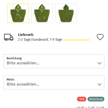
Lieferzeit:
A
2-3 Tage/Sonderanf. 7-9 Tage
(Ausland abweichend)
d
M
Bestickung:
Motiv:
-16%
Bestickung