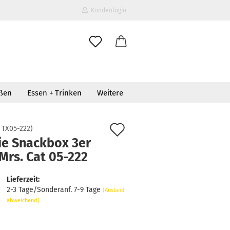
Kundenlogin
il
oßen
Essen + Trinken
Weitere
wort
Auf
:
TX05-222
)
ie Snackbox 3er
den
Mrs. Cat 05-222
erstellen
Merkzettel
ort vergessen?
Lieferzeit:
2-3 Tage/Sonderanf. 7-9 Tage
(Ausland
abweichend)