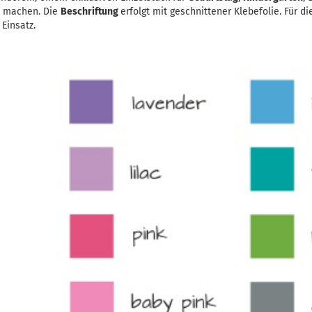
u machen. Die
Beschriftung
erfolgt mit geschnittener Klebefolie. Für d
 Einsatz.