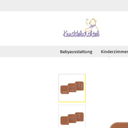
Babyausstattung
Kinderzimme
»
»
Startseite
Babyausstattung
Esse