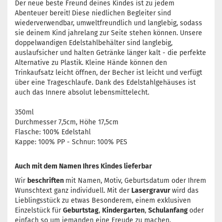
Der neue beste Freund deines Kindes ist zu jedem
Abenteuer bereit! Diese niedlichen Begleiter sind
wiederverwendbar, umweltfreundlich und langlebig, sodass
sie deinem Kind jahrelang zur Seite stehen können. Unsere
doppelwandigen Edelstahlbehälter sind langlebig,
auslaufsicher und halten Getränke länger kalt - die perfekte
Alternative zu Plastik. Kleine Hände können den
Trinkaufsatz leicht öffnen, der Becher ist leicht und verfügt
über eine Trageschlaufe. Dank des Edelstahlgehäuses ist
auch das Innere absolut lebensmittelecht.
350ml
Durchmesser 7,5cm, Höhe 17,5cm
Flasche: 100% Edelstahl
Kappe: 100% PP - Schnur: 100% PES
Auch mit dem Namen Ihres Kindes lieferbar
Wir
beschriften
mit Namen, Motiv, Geburtsdatum oder Ihrem
Wunschtext ganz individuell. Mit der
Lasergravur
wird das
Lieblingsstück zu etwas Besonderem, einem exklusiven
Einzelstück für
Geburtstag
,
Kindergarten
,
Schulanfang
oder
einfach so um jemanden eine Freude zu machen.