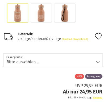
Lieferzeit:
A
2-3 Tage/Sonderanf. 7-9 Tage
(Ausland abweichend)
d
M
Lasergravur:
-16%
Lasergravur
UVP 29,95 EUR
Ab nur 24,95 EUR
inkl. 19% MwSt. zzgl.
Versand