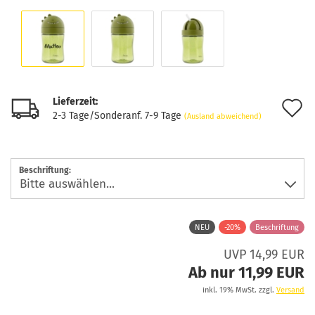
Lieferzeit:
A
2-3 Tage/Sonderanf. 7-9 Tage
(Ausland abweichend)
d
M
Beschriftung:
NEU
-20%
Beschriftung
UVP 14,99 EUR
Ab nur 11,99 EUR
inkl. 19% MwSt. zzgl.
Versand