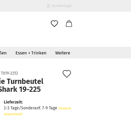
Kundenlogin
il
oßen
Essen + Trinken
Weitere
wort
Auf
:
TX19-225
)
ie Turnbeutel
den
Shark 19-225
erstellen
Merkzettel
ort vergessen?
Lieferzeit:
2-3 Tage/Sonderanf. 7-9 Tage
(Ausland
abweichend)