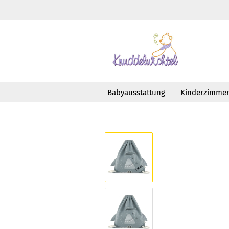
Babyausstattung
Kinderzimme
»
»
Startseite
Taschen
Turnbeutel