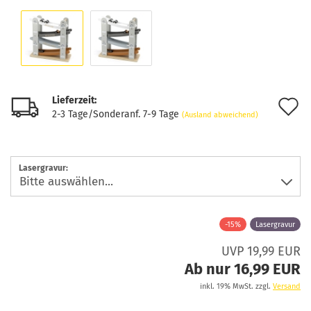
Lieferzeit:
A
2-3 Tage/Sonderanf. 7-9 Tage
(Ausland abweichend)
d
M
Lasergravur:
-15%
Lasergravur
UVP 19,99 EUR
Ab nur 16,99 EUR
inkl. 19% MwSt. zzgl.
Versand