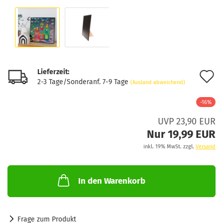
Lieferzeit:
A
2-3 Tage/Sonderanf. 7-9 Tage
(Ausland abweichend)
d
-16%
M
UVP 23,90 EUR
Nur 19,99 EUR
inkl. 19% MwSt. zzgl.
Versand
In den Warenkorb
Frage zum Produkt