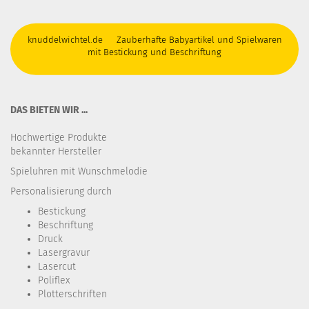
knuddelwichtel.de Zauberhafte Babyartikel und Spielwaren
mit Bestickung und Beschriftung
DAS BIETEN WIR ...
Hochwertige Produkte
bekannter Hersteller
Spieluhren mit Wunschmelodie
Personalisierung durch
Bestickung​
Beschriftung
Druck
Lasergravur
Lasercut
Poliflex
Plotterschriften