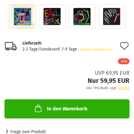
Lieferzeit:
A
2-3 Tage/Sonderanf. 7-9 Tage
(Ausland abweichend)
d
-14%
M
UVP 69,95 EUR
Nur 59,95 EUR
inkl. 19% MwSt. zzgl.
Versand
In den Warenkorb
Frage zum Produkt