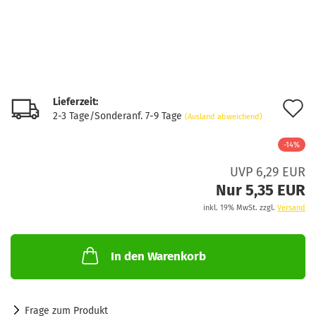
Lieferzeit:
A
2-3 Tage/Sonderanf. 7-9 Tage
(Ausland abweichend)
d
-14%
M
UVP 6,29 EUR
Nur 5,35 EUR
inkl. 19% MwSt. zzgl.
Versand
In den Warenkorb
Frage zum Produkt