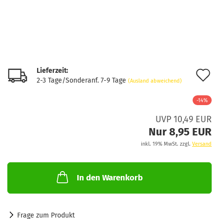
Lieferzeit:
A
2-3 Tage/Sonderanf. 7-9 Tage
(Ausland abweichend)
d
-14%
M
UVP 10,49 EUR
Nur 8,95 EUR
inkl. 19% MwSt. zzgl.
Versand
In den Warenkorb
Frage zum Produkt