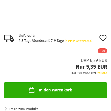
Lieferzeit:
A
2-3 Tage/Sonderanf. 7-9 Tage
(Ausland abweichend)
d
-14%
M
UVP 6,29 EUR
Nur 5,35 EUR
inkl. 19% MwSt. zzgl.
Versand
In den Warenkorb
Frage zum Produkt