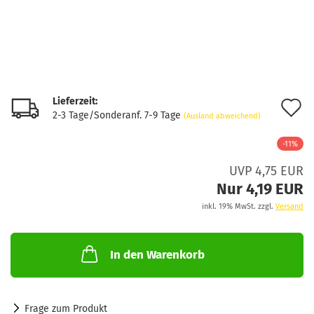
Lieferzeit:
A
2-3 Tage/Sonderanf. 7-9 Tage
(Ausland abweichend)
d
-11%
M
UVP 4,75 EUR
Nur 4,19 EUR
inkl. 19% MwSt. zzgl.
Versand
In den Warenkorb
Frage zum Produkt