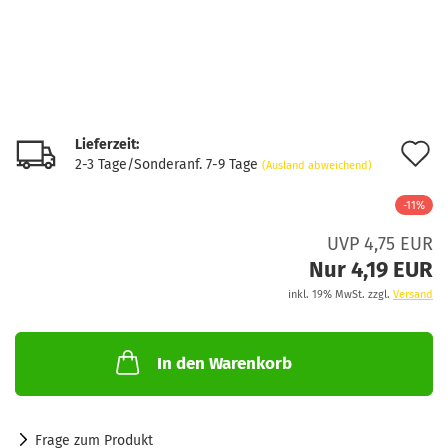
Lieferzeit:
A
2-3 Tage/Sonderanf. 7-9 Tage
(Ausland abweichend)
d
-11%
M
UVP 4,75 EUR
Nur 4,19 EUR
inkl. 19% MwSt. zzgl.
Versand
In den Warenkorb
Frage zum Produkt