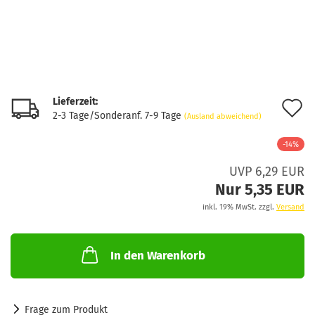
Lieferzeit:
A
2-3 Tage/Sonderanf. 7-9 Tage
(Ausland abweichend)
d
-14%
M
UVP 6,29 EUR
Nur 5,35 EUR
inkl. 19% MwSt. zzgl.
Versand
In den Warenkorb
Frage zum Produkt