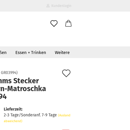
Kundenlogin
il
oßen
Essen + Trinken
Weitere
wort
Auf
:
GR03994
)
mms Stecker
den
rn-Matroschka
erstellen
Merkzettel
94
ort vergessen?
Lieferzeit:
2-3 Tage/Sonderanf. 7-9 Tage
(Ausland
abweichend)