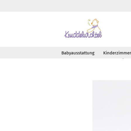
Babyausstattung
Kinderzimme
»
»
Startseite
Feiern
Geburtstag