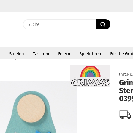
Suche...
E-Ma
r
Spielen
Taschen
Feiern
Spieluhren
Für die Gr
Pass
»
»
Steckfiguren
Grimms Stecker Stern-Matroschka 03994
(Art.Nr.
Gri
Ste
Konto 
039
Passw