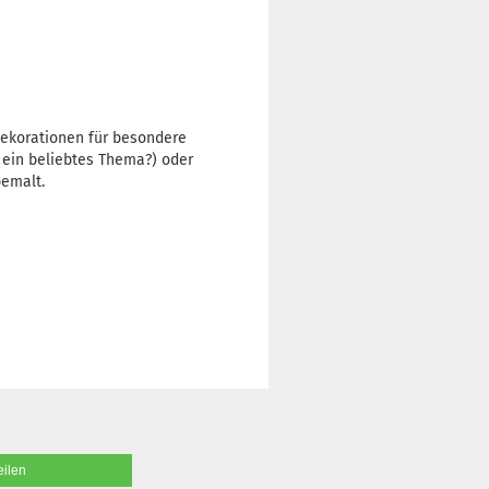
dekorationen für besondere
r ein beliebtes Thema?) oder
bemalt.
eilen